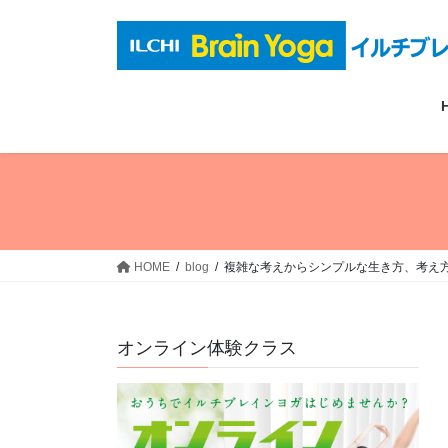
コ
ナ
ン
ビ
テ
ゲ
ン
ー
ツ
シ
へ
ョ
ス
ン
キ
に
ッ
移
プ
動
HOME
blog
複雑な考えからシンプルな生き方、考え
オンライン体験クラス