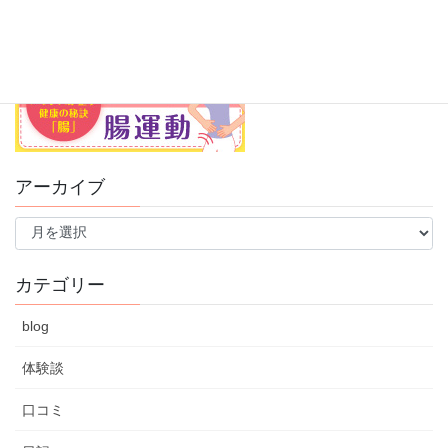
アーカイブ
ア
ー
カ
イ
カテゴリー
ブ
blog
体験談
口コミ