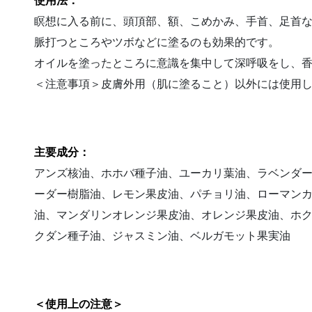
使用法：
瞑想に入る前に、頭頂部、額、こめかみ、手首、足首
脈打つところやツボなどに塗るのも効果的です。
オイルを塗ったところに意識を集中して深呼吸をし、
＜注意事項＞皮膚外用（肌に塗ること）以外には使用
主要成分：
アンズ核油、ホホバ種子油、ユーカリ葉油、ラベンダ
ーダー樹脂油、レモン果皮油、パチョリ油、ローマン
油、マンダリンオレンジ果皮油、オレンジ果皮油、ホ
クダン種子油、ジャスミン油、ベルガモット果実油
＜使用上の注意＞