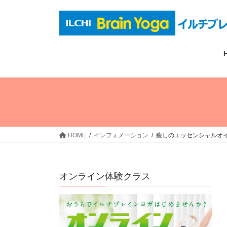
コ
ナ
ン
ビ
テ
ゲ
ン
ー
ツ
シ
へ
ョ
ス
ン
キ
に
ッ
移
プ
動
HOME
インフォメーション
癒しのエッセンシャルオイ
オンライン体験クラス