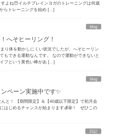
ますよね😯イルチブレインヨガのトレーニングは何歳
からトレーニングを始め […]
blog
め！へそヒーリング！
あまり体を動かしにくい状況でしたが、へそヒーリン
てもできる運動なんです。 なので運動ができないと
フという黄色い棒があ […]
blog
ャンペーン実施中です✨
なんと！ 【期間限定】＆【40歳以下限定】で初月会
、お得にはじめるチャンスが始まります💰🤩！ ぜひこの
日記