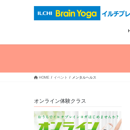
コ
ナ
ン
ビ
テ
ゲ
ン
ー
ツ
シ
へ
ョ
ス
ン
キ
に
ッ
移
プ
動
HOME
イベント
メンタルヘルス
オンライン体験クラス